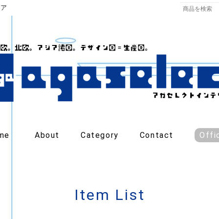
リア
me
About
Category
Contact
Offi
Item List