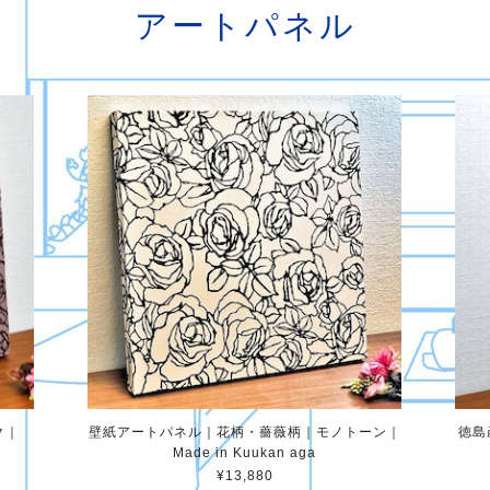
アートパネル
ク｜
壁紙アートパネル｜花柄・薔薇柄｜モノトーン｜
徳島
Made in Kuukan aga
¥13,880