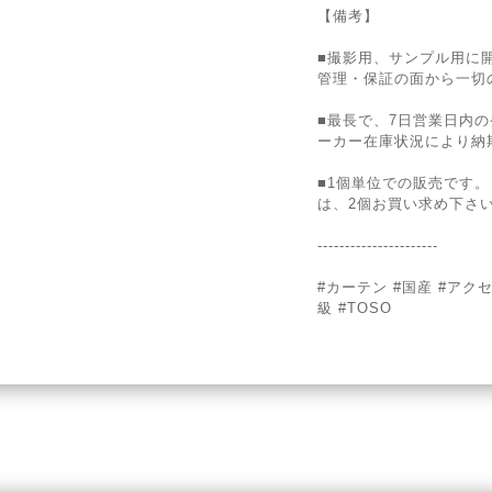
【備考】
■撮影用、サンプル用に
管理・保証の面から一切
■最長で、7日営業日内
ーカー在庫状況により納
■1個単位での販売です
は、2個お買い求め下さ
----------------------
#カーテン #国産 #アク
級 #TOSO