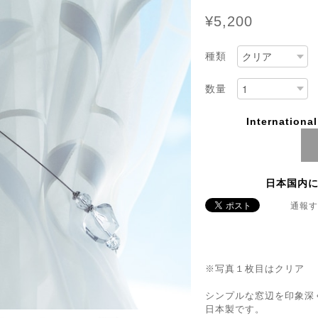
¥5,200
種類
数量
Internationa
日本国内
通報す
※写真１枚目はクリア
シンプルな窓辺を印象深
日本製です。