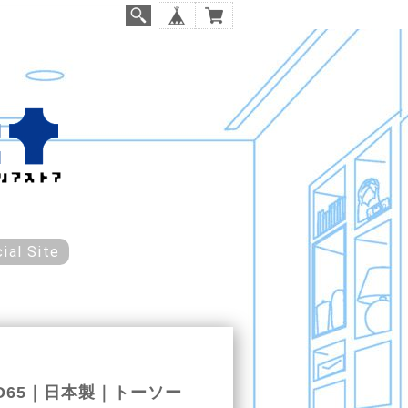
cial Site
D65｜日本製｜トーソー