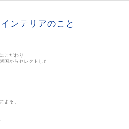
 インテリアのこと
にこだわり

諸国からセレクトした

による、
