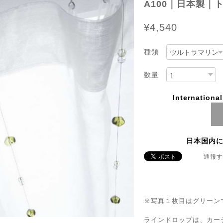
A100｜日本製｜
¥4,540
種類
数量
Internationa
日本国内
通報す
※写真１枚目はグリーン
ラインドロップは、カー