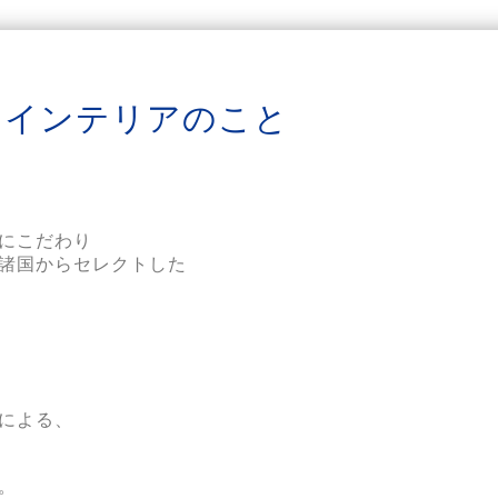
 インテリアのこと
にこだわり

諸国からセレクトした

による、
