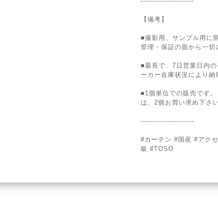
----------------------
【備考】
■撮影用、サンプル用に
管理・保証の面から一切
■最長で、7日営業日内
ーカー在庫状況により納
■1個単位での販売です
は、2個お買い求め下さ
----------------------
#カーテン #国産 #アク
級 #TOSO